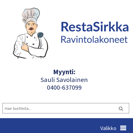
Myynti:
Sauli Savolainen
040
0-637099
Valikko