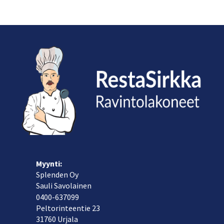
Myynti:
Splenden Oy
Sauli Savolainen
040
0-637099
Peltorinteentie 23
31760 Urjala