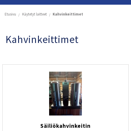
Etusivu
Etusivu
Käytetyt laitteet
Kahvinkeittimet
Yritys
Kahvinkeittimet
Koneiden ja astioiden vuokraus
Käytetyt laitteet
Tuoteluettelot
Yhteystiedot
Säiliökahvinkeitin