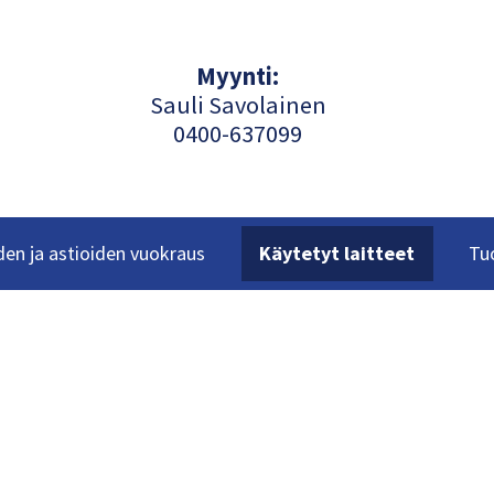
Myynti:
Sauli Savolainen
040
0-637099
en ja astioiden vuokraus
Käytetyt laitteet
Tu