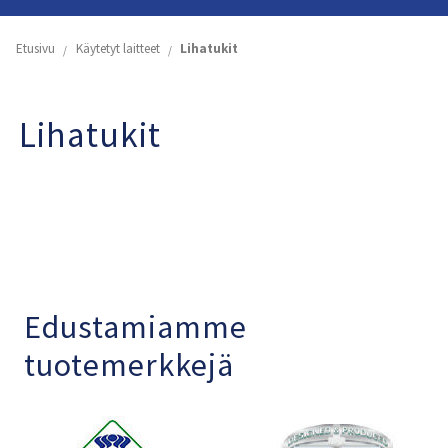
Etusivu
Etusivu
Käytetyt laitteet
Lihatukit
Yritys
Lihatukit
Koneiden ja astioiden vuokraus
Käytetyt laitteet
Tuoteluettelot
Yhteystiedot
Edustamiamme
tuotemerkkejä