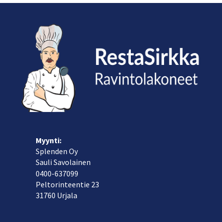
Myynti:
Splenden Oy
Sauli Savolainen
040
0-637099
Peltorinteentie 23
31760 Urjala