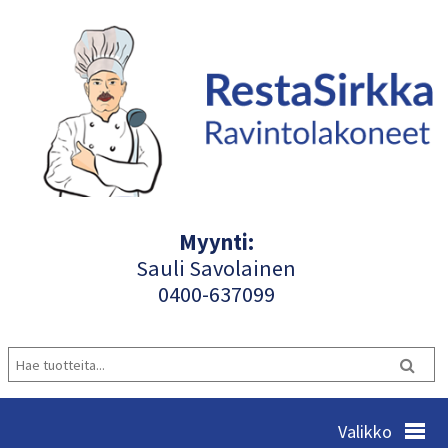
Myynti:
Sauli Savolainen
040
0-637099
Valikko