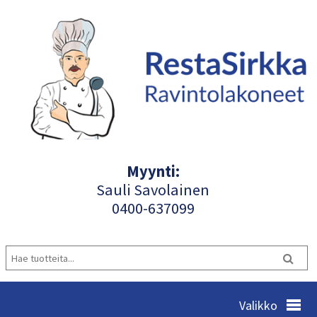
Myynti:
Sauli Savolainen
040
0-637099
Valikko