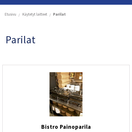
Etusivu
Etusivu
Käytetyt laitteet
Parilat
Yritys
Parilat
Koneiden ja astioiden vuokraus
Käytetyt laitteet
Tuoteluettelot
Yhteystiedot
Bistro Painoparila