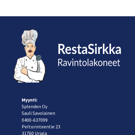
Myynti:
Splenden Oy
Sauli Savolainen
040
0-637099
Peltorinteentie 23
31760 Urjala