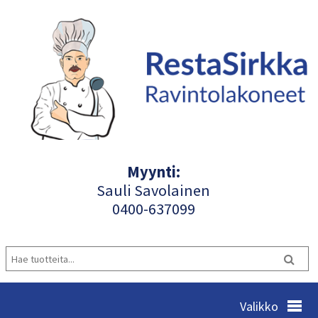
Myynti:
Sauli Savolainen
040
0-637099
Valikko