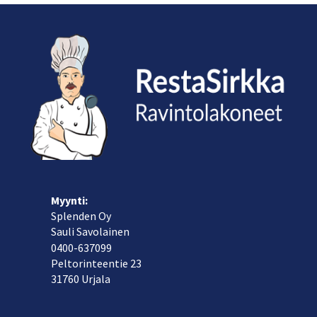
Myynti:
Splenden Oy
Sauli Savolainen
040
0-637099
Peltorinteentie 23
31760 Urjala