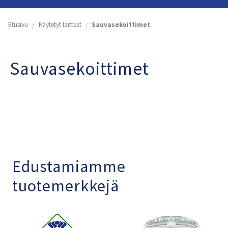
Etusivu
Etusivu
Käytetyt laitteet
Sauvasekoittimet
Yritys
Sauvasekoittimet
Koneiden ja astioiden vuokraus
Käytetyt laitteet
Tuoteluettelot
Yhteystiedot
Edustamiamme
tuotemerkkejä